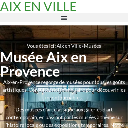
AIX EN VILLE
Vous êtes ici :
Aix en Ville
»
Musées
Musée Aix en
Provence
Aix-en-Provence regorge de musées pour tous les goûts
artistiques. Consultez notre annuaire pour découvrir les
incontournables.
Des musées d’art classique aux galeries d’art
contemporain, en passant par les musées à thème sur
l’histoire locale ou des expositions temporaires. Notre