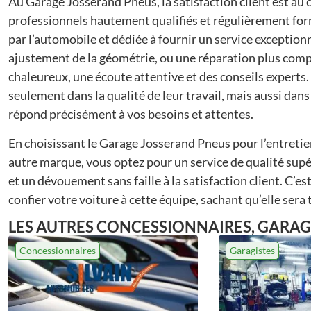
Au Garage Josserand Pneus, la satisfaction client est au
professionnels hautement qualifiés et régulièrement fo
par l’automobile et dédiée à fournir un service exception
ajustement de la géométrie, ou une réparation plus comp
chaleureux, une écoute attentive et des conseils experts.
seulement dans la qualité de leur travail, mais aussi dan
répond précisément à vos besoins et attentes.
En choisissant le Garage Josserand Pneus pour l’entretie
autre marque, vous optez pour un service de qualité sup
et un dévouement sans faille à la satisfaction client. C’es
confier votre voiture à cette équipe, sachant qu’elle sera
LES AUTRES
CONCESSIONNAIRES
,
GARAG
Concessionnaires
Garagistes